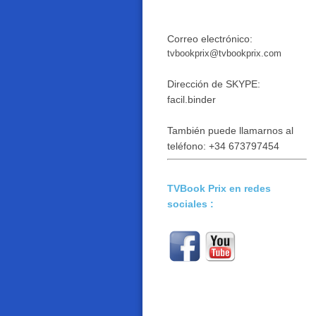
Correo electrónico:
tvbookprix@tvbookprix.com
Dirección de SKYPE:
facil.binder
También puede llamarnos al
teléfono:
+34 673797454
TVBook Prix
en redes
sociales :