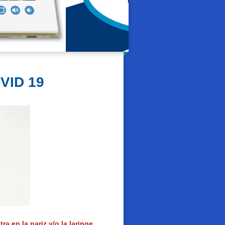
OVID 19
ra en la nariz y/o la laringe
,