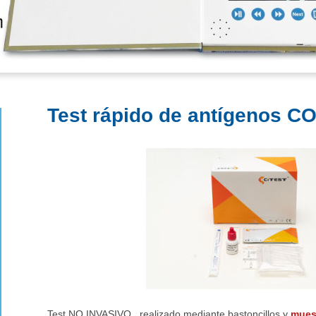
Test rápido de antígenos C
Test NO INVASIVO , realizado mediante bastoncillos y
muest